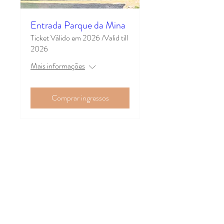
Entrada Parque da Mina
Ticket Válido em 2026 /Valid till
2026
Mais informações
Comprar ingressos
Parque da Mina
Sítio do Vale de Boi, CCI 171
Caldas de Monchique
8550-391
Monchique
Tel:
+351 282 096 657
Telm:
+351 962 079 408